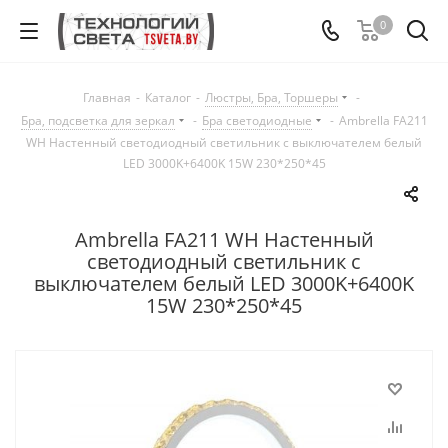
0
Главная
-
Каталог
-
Люстры, Бра, Торшеры
-
Бра, подсветка для зеркал
-
Бра светодиодные
-
Ambrella FA211
WH Настенный светодиодный светильник с выключателем белый
LED 3000K+6400K 15W 230*250*45
Ambrella FA211 WH Настенный
светодиодный светильник с
выключателем белый LED 3000K+6400K
15W 230*250*45