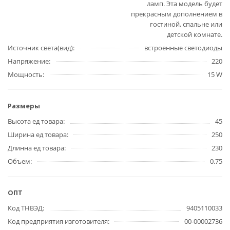
ламп. Эта модель будет
прекрасным дополнением в
гостиной, спальне или
детской комнате.
Источник света(вид)
встроенные светодиоды
Напряжение
220
Мощность
15 W
Размеры
Высота ед товара
45
Ширина ед товара
250
Длинна ед товара
230
Объем
0.75
ОПТ
Код ТНВЭД
9405110033
Код предприятия изготовителя
00-00002736